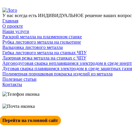
У нас всегда есть ИНДИВИДУАЛЬНОЕ решение ваших вопросов,
Главная
О проекте
Наши услуги
Раскрой металла на плазменном станке
Рубка листового металла на гильотине
Вальцовка листового металла
Гибка листового металла на станках ЧПУ
Лазерная резка металла на станках с ЧПУ
Аргонодуговая сварка неплавящимся электродом в среде инертн
Дуговая сварка плавящимся электродом в среде защитных газ
Полимерная порошковая покраска изделий из металла
Полезные статьи
Контакты
+ 7 (342) 271-88-21
info@esp-perm.ru
Перейти на головной сайт