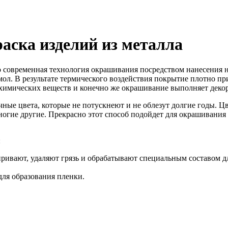
аска изделий из металла
о современная технология окрашивания посредством нанесения 
л. В результате термического воздействия покрытие плотно прил
а химических веществ и конечно же окрашивание выполняет дек
ные цвета, которые не потускнеют и не облезут долгие годы. Ц
огие другие. Прекрасно этот способ подойдет для окрашивания 
:
ивают, удаляют грязь и обрабатывают специальным составом дл
ля образования пленки.