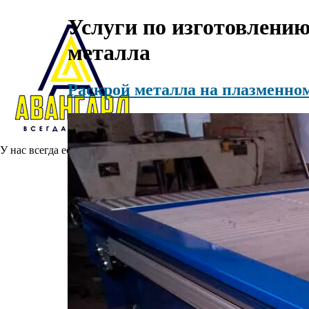
Услуги по изготовлению
металла
Раскрой металла на плазменно
У нас всегда есть ИНДИВИДУАЛЬНОЕ решение ваших вопросов, 
Главная
О проекте
Наши услуги
Раскрой металла на плазменном станке
Рубка листового металла на гильотине
Вальцовка листового металла
Гибка листового металла на станках ЧПУ
Лазерная резка металла на станках с ЧПУ
Аргонодуговая сварка неплавящимся электродом в среде инертно
Дуговая сварка плавящимся электродом в среде защитных газо
Полимерная порошковая покраска изделий из металла
Полезные статьи