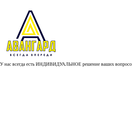
У нас всегда есть ИНДИВИДУАЛЬНОЕ решение ваших вопросов, 
Главная
О проекте
Наши услуги
Раскрой металла на плазменном станке
Рубка листового металла на гильотине
Вальцовка листового металла
Гибка листового металла на станках ЧПУ
Лазерная резка металла на станках с ЧПУ
Аргонодуговая сварка неплавящимся электродом в среде инертно
Дуговая сварка плавящимся электродом в среде защитных газо
Полимерная порошковая покраска изделий из металла
Полезные статьи