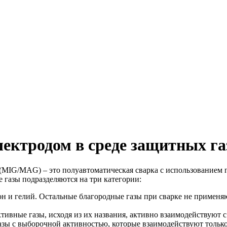
лектродом в среде защитных г
 (MIG/MAG) – это полуавтоматическая сварка с использованием 
 газы подразделяются на три категории:
он и гелий. Остальные благородные газы при сварке не применя
Активные газы, исходя из их названия, активно взаимодействуют
газы с выборочной активностью, которые взаимодействуют тольк