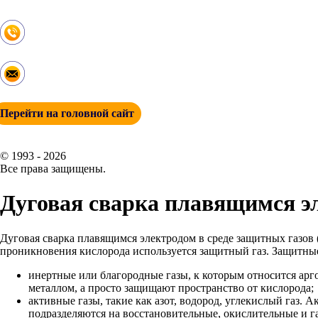
Контакты
+ 7 (342) 271-88-21
info@esp-perm.ru
Перейти на головной сайт
© 1993 - 2026
Все права защищены.
Дуговая сварка плавящимся э
Дуговая сварка плавящимся электродом в среде защитных газов
проникновения кислорода используется защитный газ. Защитные
инертные или благородные газы, к которым относится арг
металлом, а просто защищают пространство от кислорода;
активные газы, такие как азот, водород, углекислый газ. 
подразделяются на восстановительные, окислительные и 