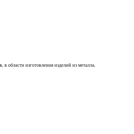
в области изготовления изделий из металла.
го газа (TIG)
в (MIG/MAG)